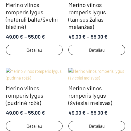
Merino vilnos
Merino vilnos
romperis lygus
romperis lygus
(natūrali balta/švelni
(tamsus žalias
biežinė)
melanžas)
49.00
€
–
55.00
€
49.00
€
–
55.00
€
Detaliau
Detaliau
Merino vilnos
Merino vilnos
romperis lygus
romperis lygus
(pudrinė rožė)
(šviesiai melsvas)
49.00
€
–
55.00
€
49.00
€
–
55.00
€
Detaliau
Detaliau