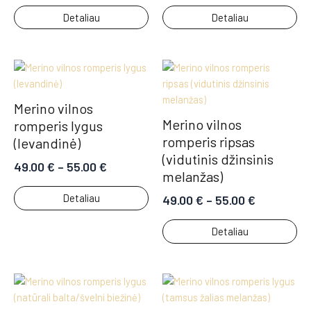
Detaliau
Detaliau
Merino vilnos
Merino vilnos
romperis lygus
romperis ripsas
(levandinė)
(vidutinis džinsinis
49.00
€
–
55.00
€
melanžas)
Detaliau
49.00
€
–
55.00
€
Detaliau