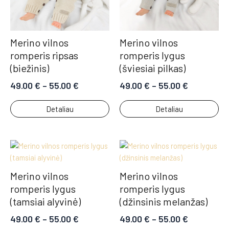
Merino vilnos
Merino vilnos
romperis ripsas
romperis lygus
(biežinis)
(šviesiai pilkas)
49.00
€
–
55.00
€
49.00
€
–
55.00
€
Detaliau
Detaliau
Merino vilnos
Merino vilnos
romperis lygus
romperis lygus
(tamsiai alyvinė)
(džinsinis melanžas)
49.00
€
–
55.00
€
49.00
€
–
55.00
€