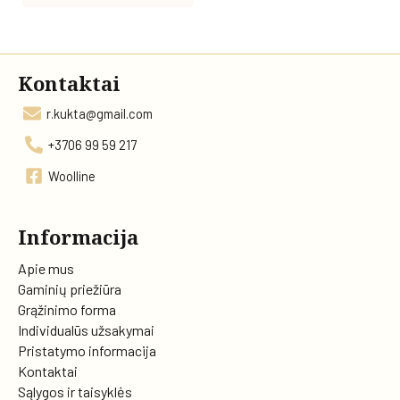
Kontaktai
r.kukta@gmail.com
+3706 99 59 217
Woolline
Informacija
Apie mus
Gaminių priežiūra
Grąžinimo forma
Individualūs užsakymai
Pristatymo informacija
Kontaktai
Sąlygos ir taisyklės