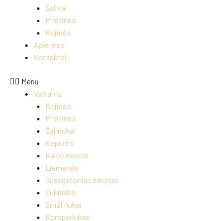
Šalikai
Pirštinės
Kojinės
Apie mus
Kontaktai
Menu
Vaikams
Kojinės
Pirštinės
Šalmukai
Kepurės
Kaklo movos
Liemenės
Susagstomas žaketas
Suknelės
Smėlinukai
Romperiukas