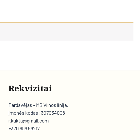
Rekvizitai
Pardavėjas - MB Vilnos linija.
Įmonės kodas: 307034008
r.kukta@gmail.com
+370 699 59217