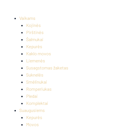
Vaikams
Kojinės
Pirštinės
Šalmukai
Kepurės
Kaklo movos
Liemenės
Susagstomas žaketas
Suknelės
Smėlinukai
Romperiukas
Pledai
Komplektai
Suaugusiems
Kepurės
Movos