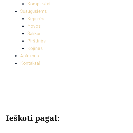
Komplektai
Suaugusiems
Kepurės
Movos
Šalikai
Pirštinės
Kojinės
Apie mus
Kontaktai
Ieškoti pagal: