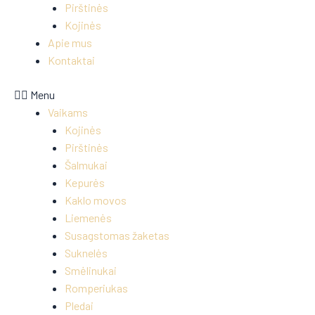
Pirštinės
Kojinės
Apie mus
Kontaktai
Menu
Vaikams
Kojinės
Pirštinės
Šalmukai
Kepurės
Kaklo movos
Liemenės
Susagstomas žaketas
Suknelės
Smėlinukai
Romperiukas
Pledai