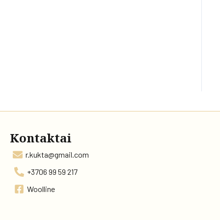
Kontaktai
r.kukta@gmail.com
+3706 99 59 217
Woolline