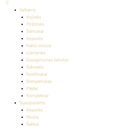
Vaikams
Kojinės
Pirštinės
Šalmukai
Kepurės
Kaklo movos
Liemenės
Susagstomas žaketas
Suknelės
Smėlinukai
Romperiukas
Pledai
Komplektai
Suaugusiems
Kepurės
Movos
Šalikai