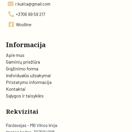
r.kukta@gmail.com
+3706 99 59 217
Woolline
Informacija
Apie mus
Gaminių priežiūra
Grąžinimo forma
Individualūs užsakymai
Pristatymo informacija
Kontaktai
Sąlygos ir taisyklės
Rekvizitai
Pardavėjas - MB Vilnos linija.
Įmonės kodas: 307034008