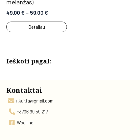
melanžas)
49.00
€
–
59.00
€
Detaliau
Ieškoti pagal:
Kontaktai
r.kukta@gmail.com
+3706 99 59 217
Woolline