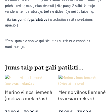
prieš plovimą mezginius išversti į kitą pusę. Skalbti žemoje
vandens temperatūroje, bet ne didesnėje nei 30 laipsnių.
Tikslias
gaminių priežiūros
instrukcijas rasite svetainės
apačioje.
*Reali gaminio spalva gali šiek tiek skirtis nuo esančios
nuotraukoje.
Jums taip pat gali patikti…
Merino vilnos liemenė
Merino vilnos liemenė
(melsvas melanžas)
(šviesiai melsva)
36.00
€
–
39.00
€
36.00
€
–
39.00
€