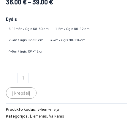
36.00
€
–
39.00
€
Dydis
6-12mėn / ūgis 68-80 cm
1-2m / ūgis 80-92 cm
2-3m / ūgis 92-98 cm
3-4m / ūgis 98-104 cm
4-5m / ūgis 104-112 cm
Į krepšelį
Produkto kodas:
v-liem-melyn
Kategorijos:
Liemenės
,
Vaikams