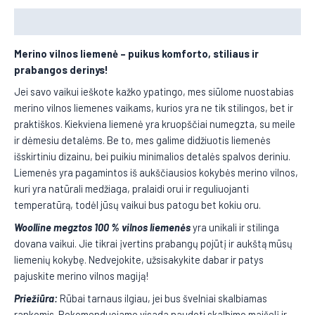
Aprašymas
Merino vilnos liemenė – puikus komforto, stiliaus ir
prabangos derinys!
Jei savo vaikui ieškote kažko ypatingo, mes siūlome nuostabias
merino vilnos liemenes vaikams, kurios yra ne tik stilingos, bet ir
praktiškos. Kiekviena liemenė yra kruopščiai numegzta, su meile
ir dėmesiu detalėms. Be to, mes galime didžiuotis liemenės
išskirtiniu dizainu, bei puikiu minimalios detalės spalvos deriniu.
Liemenės yra pagamintos iš aukščiausios kokybės merino vilnos,
kuri yra natūrali medžiaga, pralaidi orui ir reguliuojanti
temperatūrą, todėl jūsų vaikui bus patogu bet kokiu oru.
Woolline megztos 100 % vilnos liemenės
yra unikali ir stilinga
dovana vaikui. Jie tikrai įvertins prabangų pojūtį ir aukštą mūsų
liemenių kokybę. Nedvejokite, užsisakykite dabar ir patys
pajuskite merino vilnos magiją!
Priežiūra:
Rūbai tarnaus ilgiau, jei bus švelniai skalbiamas
rankomis. Rekomenduojame visada naudoti skalbimo maišelį ir