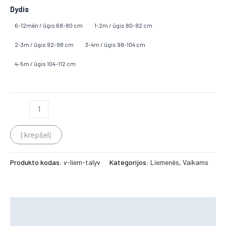
Dydis
6-12mėn / ūgis 68-80 cm
1-2m / ūgis 80-92 cm
2-3m / ūgis 92-98 cm
3-4m / ūgis 98-104 cm
4-5m / ūgis 104-112 cm
Į krepšelį
Produkto kodas:
v-liem-talyv
Kategorijos:
Liemenės
,
Vaikams
Aprašymas
Papildoma informacija