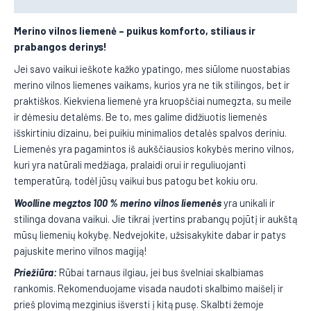
Merino vilnos liemenė
– puikus komforto, stiliaus ir
prabangos derinys!
Jei savo vaikui ieškote kažko ypatingo, mes siūlome nuostabias
merino vilnos liemenes vaikams, kurios yra ne tik stilingos, bet ir
praktiškos. Kiekviena liemenė yra kruopščiai numegzta, su meile
ir dėmesiu detalėms. Be to, mes galime didžiuotis liemenės
išskirtiniu dizainu, bei puikiu minimalios detalės spalvos deriniu.
Liemenės yra pagamintos iš aukščiausios kokybės merino vilnos,
kuri yra natūrali medžiaga, pralaidi orui ir reguliuojanti
temperatūrą, todėl jūsų vaikui bus patogu bet kokiu oru.
Woolline megztos 100 % merino vilnos liemenės
yra unikali ir
stilinga dovana vaikui. Jie tikrai įvertins prabangų pojūtį ir aukštą
mūsų liemenių kokybę. Nedvejokite, užsisakykite dabar ir patys
pajuskite merino vilnos magiją!
Priežiūra:
Rūbai tarnaus ilgiau, jei bus švelniai skalbiamas
rankomis. Rekomenduojame visada naudoti skalbimo maišelį ir
prieš plovimą mezginius išversti į kitą pusę. Skalbti žemoje