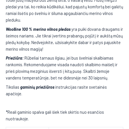
pledai yra tai, ko reikia kūdikėliui, kad pajustų komfortą bei galėtų
ramiai ilsėtis po švelniu ir šiluma apgaubiančiu merino vilnos
pleduku.
Woolline 100 %
m
erino vilnos pledas
yra puiki dovana draugams ir
šeimos nariams. Jie tikrai įvertins prabangų pojūtį ir aukštą mūsų
pledų kokybę. Nedvejokite, užsisakykite dabar ir patys pajuskite
merino vilnos magiją!
Priežiūra:
Rūbeliai tarnaus ilgiau, jei bus švelniai skalbiamas
rankomis. Rekomenduojame visada naudoti skalbimo maišelį ir
prieš plovimą mezginius išversti į kitą pusę. Skalbti žemoje
vandens temperatūroje, bet ne didesnėje nei 30 laipsnių.
Tikslias
gaminių priežiūros
instrukcijas rasite svetainės
apačioje.
*Reali gaminio spalva gali šiek tiek skirtis nuo esančios
nuotraukoje.