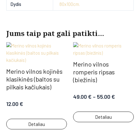
Dydis
80x100cm.
Jums taip pat gali patikti…
Merino vilnos
Merino vilnos kojinės
romperis ripsas
klasikinės (baltos su
(biežinis)
pilkais kačiukais)
49.00
€
–
55.00
€
12.00
€
Detaliau
Detaliau