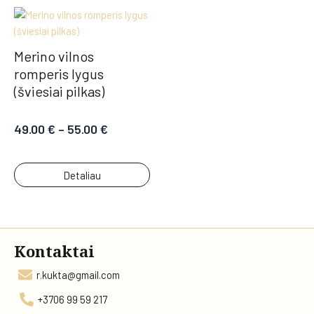
Merino vilnos
romperis lygus
(šviesiai pilkas)
49.00
€
–
55.00
€
Detaliau
Kontaktai
r.kukta@gmail.com
+3706 99 59 217