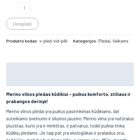
Į krepšelį
Produkto kodas:
v-pled-vid-pilk
Kategorijos:
Pledai
,
Vaikams
Aprašymas
Papildoma informacija
Merino vilnos pledas kūdikiui – puikus komforto, stiliaus ir
prabangos derinys!
Merino vilnos pledai yra puikus pasirinkimas kūdikiams, dėl
suteikiamo švelnumo ir šilumos jausmo. Merino vilna yra natūralus
pluoštas, kuris yra ir minkštas, ir patvarus, todėl puikiai tinka
kūdikių pledams. Jis taip pat yra ekologiškas ir pralaidus orui,
todėl jūsų mažyliui bus žiemą šilta, o vasarą vėsu. Mūsų megzti