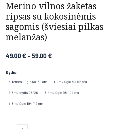
Merino vilnos žaketas
ripsas su kokosinėmis
sagomis (šviesiai pilkas
melanžas)
49.00
€
–
59.00
€
Dydis
6-12mėn / ūgis 68-80 cm
1-2m / ūgis 80-92 cm
2-3m / dydis 25/26
3-4m / ūgis 98-104 cm
4-5m / ūgis 104-112 cm