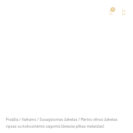
Pradžia
/
Vaikams
/
Susagstomas žaketas
/ Merino vilnos žaketas
ripsas su kokosinėmis sagomis (šviesiai pilkas melanžas)