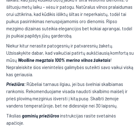
šiltuoju metų laiku – vėsu ir patogu. Natūralus vilnos pralaidumas
orui užtikrina, kad kūdikis išliktų šiltas ir neperkaistų, todėl tai
puikus pasirinkimas nenuspėjamomis oro dienomis. Ripso
mezgimo dizainas suteikia elegancijos bet kokiai aprangai, todėl
jis puikiai papildys jūsų garderobą.
Niekur kitur nerasite patogesnių ir patvaresnių žaketų.
Užsisakykite dabar, kad vaikučiai patirtų aukščiausią komfortą su
mūsų
Woolline megztais 100% merino vilnos žaketais
!
Nepraleiskite šios vienintelės galimybės suteikti savo vaikui viską
kas geriausia.
Priežiūra:
Rūbeliai tarnaus ilgiau, jei bus švelniai skalbiamas
rankomis. Rekomenduojame visada naudoti skalbimo maišelį ir
prieš plovimą mezginius išversti į kitą pusę. Skalbti žemoje
vandens temperatūroje, bet ne didesnėje nei 30 laipsnių.
Tikslias
gaminių priežiūros
instrukcijas rasite svetainės
apačioje.