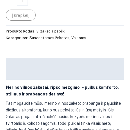
Į krepšelį
Produkto kodas:
v-zaket-ripspilk
Kategorijos:
Susagstomas žaketas
,
Vaikams
Aprašymas
Papildoma informacija
Merino vilnos žaketai, ripso mezgimo
– puikus komforto,
stiliaus ir prabangos derinys!
Pasimėgaukite mūsų merino vilnos žaketo prabanga ir pajuskite
didžiausią komfortą, kurio nusipelnėte jūs ir jūsų mažylis! Šis
žaketas pagaminta iš aukščiausios kokybės merino vilnos ir
tvirtomis iš kokoso sagomis, todėl puikiai tinka visais metų
laikais, kad jūsų kūdikiui būtų jauku ir šilta vėsiomis dienomis, o