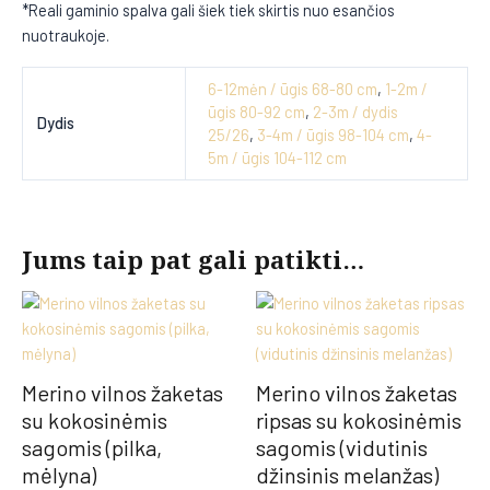
*Reali gaminio spalva gali šiek tiek skirtis nuo esančios
nuotraukoje.
6-12mėn / ūgis 68-80 cm
,
1-2m /
ūgis 80-92 cm
,
2-3m / dydis
Dydis
25/26
,
3-4m / ūgis 98-104 cm
,
4-
5m / ūgis 104-112 cm
Jums taip pat gali patikti…
Merino vilnos žaketas
Merino vilnos žaketas
su kokosinėmis
ripsas su kokosinėmis
sagomis (pilka,
sagomis (vidutinis
mėlyna)
džinsinis melanžas)