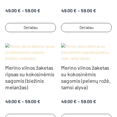
49.00
€
–
59.00
€
49.00
€
–
59.00
€
Detaliau
Detaliau
Merino vilnos žaketas
Merino vilnos žaketas
ripsas su kokosinėmis
su kokosinėmis
sagomis (biežinis
sagomis (pelenų rožė,
melanžas)
tamsi alyva)
49.00
€
–
59.00
€
49.00
€
–
59.00
€