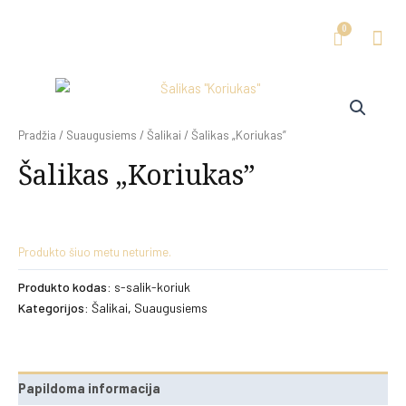
Pradžia
/
Suaugusiems
/
Šalikai
/ Šalikas „Koriukas”
Šalikas „Koriukas”
Produkto šiuo metu neturime.
Produkto kodas:
s-salik-koriuk
Kategorijos:
Šalikai
,
Suaugusiems
Papildoma informacija