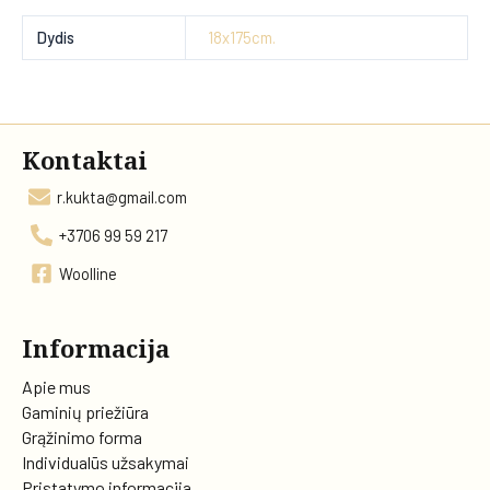
Dydis
18x175cm.
Kontaktai
r.kukta@gmail.com
+3706 99 59 217
Woolline
Informacija
Apie mus
Gaminių priežiūra
Grąžinimo forma
Individualūs užsakymai
Pristatymo informacija