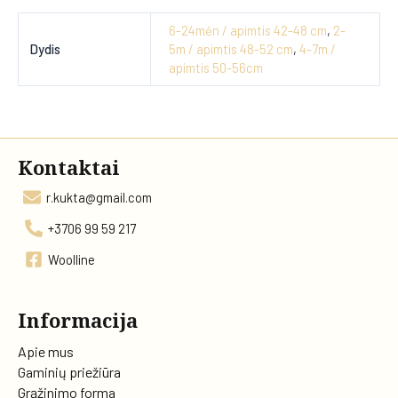
6-24mėn / apimtis 42-48 cm
,
2-
Dydis
5m / apimtis 48-52 cm
,
4-7m /
apimtis 50-56cm
Kontaktai
r.kukta@gmail.com
+3706 99 59 217
Woolline
Informacija
Apie mus
Gaminių priežiūra
Grąžinimo forma