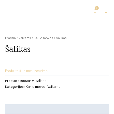
Pradžia
/
Vaikams
/
Kaklo movos
/ Šalikas
Šalikas
Produkto šiuo metu neturime.
Produkto kodas:
v-salikas
Kategorijos:
Kaklo movos
,
Vaikams
Papildoma informacija