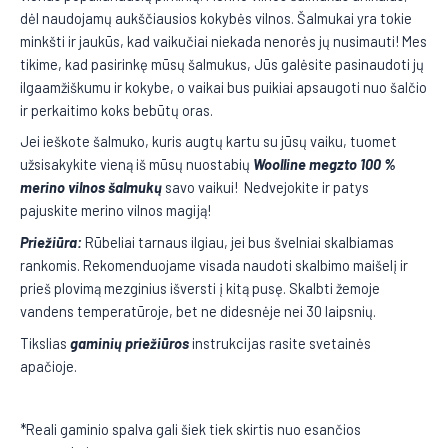
dėl naudojamų aukščiausios kokybės vilnos. Šalmukai yra tokie
minkšti ir jaukūs, kad vaikučiai niekada nenorės jų nusimauti! Mes
tikime, kad pasirinkę mūsų šalmukus, Jūs galėsite pasinaudoti jų
ilgaamžiškumu ir kokybe, o vaikai bus puikiai apsaugoti nuo šalčio
ir perkaitimo koks bebūtų oras.
Jei ieškote šalmuko, kuris augtų kartu su jūsų vaiku, tuomet
užsisakykite vieną iš mūsų nuostabių
Woolline megzto 100 %
merino vilnos šalmukų
savo vaikui! Nedvejokite ir patys
pajuskite merino vilnos magiją!
Priežiūra:
Rūbeliai tarnaus ilgiau, jei bus švelniai skalbiamas
rankomis. Rekomenduojame visada naudoti skalbimo maišelį ir
prieš plovimą mezginius išversti į kitą pusę. Skalbti žemoje
vandens temperatūroje, bet ne didesnėje nei 30 laipsnių.
Tikslias
gaminių priežiūros
instrukcijas rasite svetainės
apačioje.
*Reali gaminio spalva gali šiek tiek skirtis nuo esančios