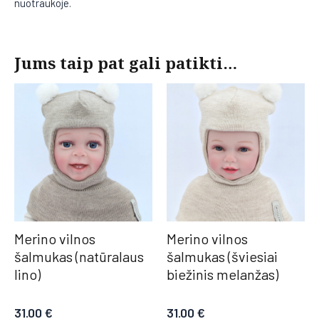
nuotraukoje.
Jums taip pat gali patikti…
Merino vilnos
Merino vilnos
šalmukas (natūralaus
šalmukas (šviesiai
lino)
biežinis melanžas)
31.00
€
31.00
€