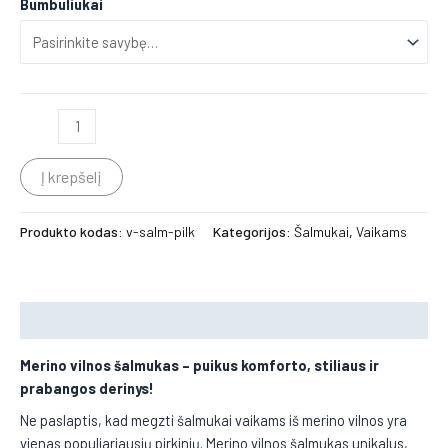
Bumbuliukai
Į krepšelį
Produkto kodas:
v-salm-pilk
Kategorijos:
Šalmukai
,
Vaikams
Aprašymas
Merino vilnos šalmukas
– puikus komforto, stiliaus ir
prabangos derinys!
Ne paslaptis, kad megzti šalmukai vaikams iš merino vilnos yra
vienas populiariausių pirkinių. Merino vilnos šalmukas unikalus,