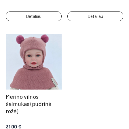
Detaliau
Detaliau
Merino vilnos
šalmukas (pudrinė
rožė)
31.00
€