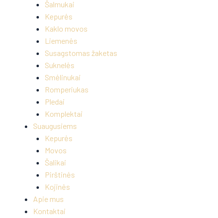
Šalmukai
Kepurės
Kaklo movos
Liemenės
Susagstomas žaketas
Suknelės
Smėlinukai
Romperiukas
Pledai
Komplektai
Suaugusiems
Kepurės
Movos
Šalikai
Pirštinės
Kojinės
Apie mus
Kontaktai