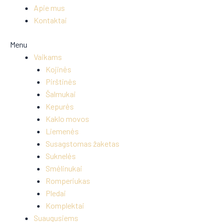
Apie mus
Kontaktai
Menu
Vaikams
Kojinės
Pirštinės
Šalmukai
Kepurės
Kaklo movos
Liemenės
Susagstomas žaketas
Suknelės
Smėlinukai
Romperiukas
Pledai
Komplektai
Suaugusiems