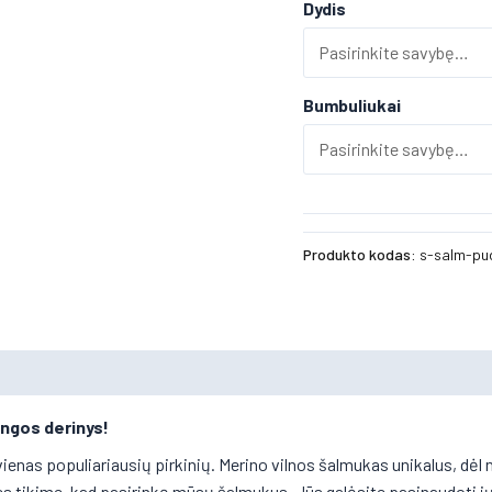
Dydis
Bumbuliukai
Produkto kodas:
s-salm-pu
angos derinys!
vienas populiariausių pirkinių. Merino vilnos šalmukas unikalus, dė
es tikime, kad pasirinkę mūsų šalmukus, Jūs galėsite pasinaudoti jų