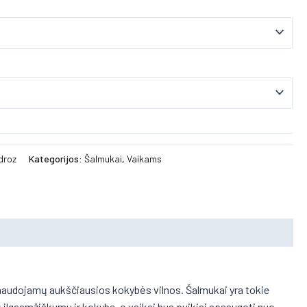
droz
Kategorijos:
Šalmukai
,
Vaikams
l naudojamų aukščiausios kokybės vilnos. Šalmukai yra tokie
 ilgaamžiškumu ir kokybe, o vaikai bus puikiai apsaugoti nuo