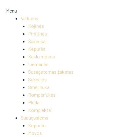
Menu
Vaikams
Kojinės
Pirštinės
Šalmukai
Kepurės
Kaklo movos
Liemenės
Susagstomas žaketas
Suknelės
Smėlinukai
Romperiukas
Pledai
Komplektai
Suaugusiems
Kepurės
Movos