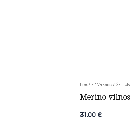
Pradžia
/
Vaikams
/
Šalmuk
Merino vilnos
31.00
€