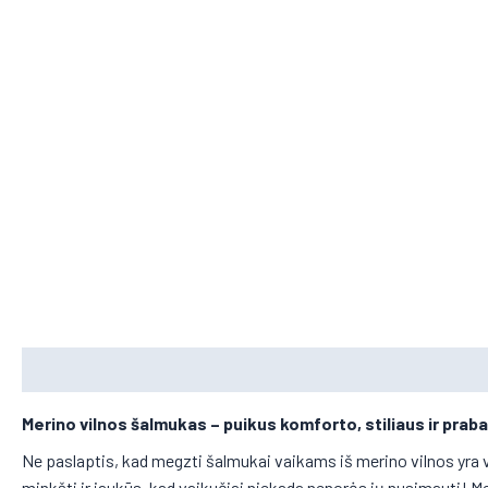
Aprašymas
Merino vilnos šalmukas
– puikus komforto, stiliaus ir prab
Ne paslaptis, kad megzti šalmukai vaikams iš merino vilnos yra 
minkšti ir jaukūs, kad vaikučiai niekada nenorės jų nusimauti! M