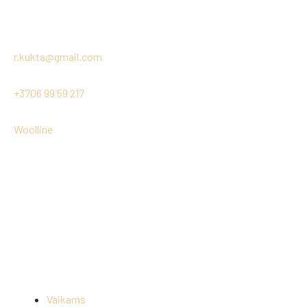
Pereiti
prie
turinio
r.kukta@gmail.com
+3706 99 59 217
Woolline
Vaikams