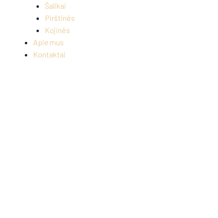
Šalikai
Pirštinės
Kojinės
Apie mus
Kontaktai