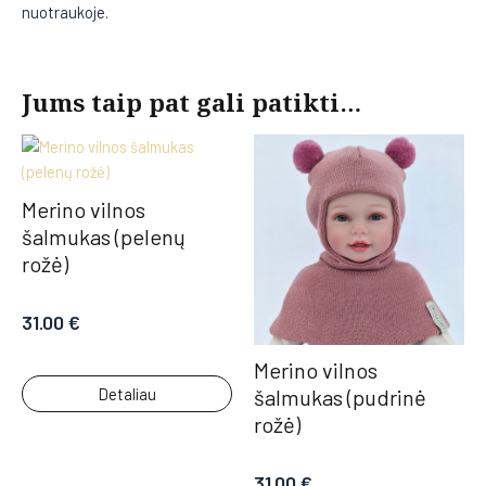
nuotraukoje.
Jums taip pat gali patikti…
Merino vilnos
šalmukas (pelenų
rožė)
31.00
€
Merino vilnos
Detaliau
šalmukas (pudrinė
rožė)
31.00
€