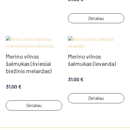
Detaliau
Merino vilnos
Merino vilnos
šalmukas (šviesiai
šalmukas (levanda)
biežinis melanžas)
31.00
€
31.00
€
Detaliau
Detaliau