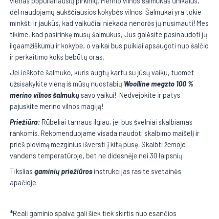
vienas populiariausių pirkinių. Merino vilnos šalmukas unikalus,
dėl naudojamų aukščiausios kokybės vilnos. Šalmukai yra tokie
minkšti ir jaukūs, kad vaikučiai niekada nenorės jų nusimauti! Mes
tikime, kad pasirinkę mūsų šalmukus, Jūs galėsite pasinaudoti jų
ilgaamžiškumu ir kokybe, o vaikai bus puikiai apsaugoti nuo šalčio
ir perkaitimo koks bebūtų oras.
Jei ieškote šalmuko, kuris augtų kartu su jūsų vaiku, tuomet
užsisakykite vieną iš mūsų nuostabių
Woolline megzto 100 %
merino vilnos šalmukų
savo vaikui! Nedvejokite ir patys
pajuskite merino vilnos magiją!
Priežiūra:
Rūbeliai tarnaus ilgiau, jei bus švelniai skalbiamas
rankomis. Rekomenduojame visada naudoti skalbimo maišelį ir
prieš plovimą mezginius išversti į kitą pusę. Skalbti žemoje
vandens temperatūroje, bet ne didesnėje nei 30 laipsnių.
Tikslias
gaminių priežiūros
instrukcijas rasite svetainės
apačioje.
*Reali gaminio spalva gali šiek tiek skirtis nuo esančios