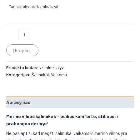
Tamsiai alyviniai bumbuliukai
Į krepšelį
Produkto kodas:
v-salm-talyv
Kategorijos:
Šalmukai
,
Vaikams
Aprašymas
Merino vilnos šalmukas
– puikus komforto, stiliaus ir
prabangos derinys!
Ne paslaptis, kad megzti šalmukai vaikams iš merino vilnos yra