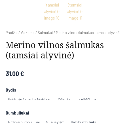
Pradžia
/
Vaikams
/
Šalmukai
/ Merino vilnos šalmukas (tamsiai alyvinė)
Merino vilnos šalmukas
(tamsiai alyvinė)
31.00
€
Dydis
6-24mėn / apimtis 42-48 cm
2-5m / apimtis 48-52 cm
Bumbuliukai
Rožiniai bumbuliukai
Su ausytėm
Balti bumbuliukai