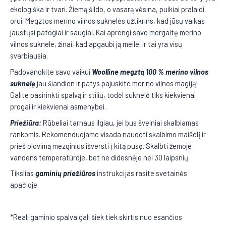
ekologiška ir tvari. Žiemą šildo, o vasarą vėsina, puikiai pralaidi
orui. Megztos merino vilnos suknelės užtikrins, kad jūsų vaikas
jaustųsi patogiai ir saugiai. Kai aprengi savo mergaitę merino
vilnos suknele, žinai, kad apgaubi ją meile. Ir tai yra visų
svarbiausia.
Padovanokite savo vaikui
Woolline megztą 100
%
merino vilnos
suknelę
jau šiandien ir patys pajuskite merino vilnos magiją!
Galite pasirinkti spalvą ir stilių, todėl suknelė tiks kiekvienai
progai ir kiekvienai asmenybei.
Priežiūra:
Rūbeliai tarnaus ilgiau, jei bus švelniai skalbiamas
rankomis. Rekomenduojame visada naudoti skalbimo maišelį ir
prieš plovimą mezginius išversti į kitą pusę. Skalbti žemoje
vandens temperatūroje, bet ne didesnėje nei 30 laipsnių.
Tikslias
gaminių priežiūros
instrukcijas rasite svetainės
apačioje.
*Reali gaminio spalva gali šiek tiek skirtis nuo esančios