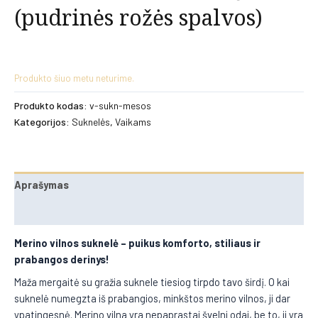
(pudrinės rožės spalvos)
Produkto šiuo metu neturime.
Produkto kodas:
v-sukn-mesos
Kategorijos:
Suknelės
,
Vaikams
Aprašymas
Papildoma informacija
Merino vilnos suknelė – puikus komforto, stiliaus ir
prabangos derinys!
Maža mergaitė su gražia suknele tiesiog tirpdo tavo širdį. O kai
suknelė numegzta iš prabangios, minkštos merino vilnos, ji dar
ypatingesnė. Merino vilna yra nepaprastai švelni odai, be to, ji yra