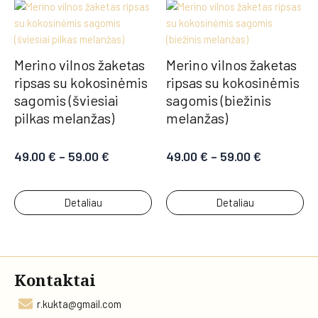
Merino vilnos žaketas
Merino vilnos žaketas
ripsas su kokosinėmis
ripsas su kokosinėmis
sagomis (šviesiai
sagomis (biežinis
pilkas melanžas)
melanžas)
49.00
€
–
59.00
€
49.00
€
–
59.00
€
Detaliau
Detaliau
Kontaktai
r.kukta@gmail.com