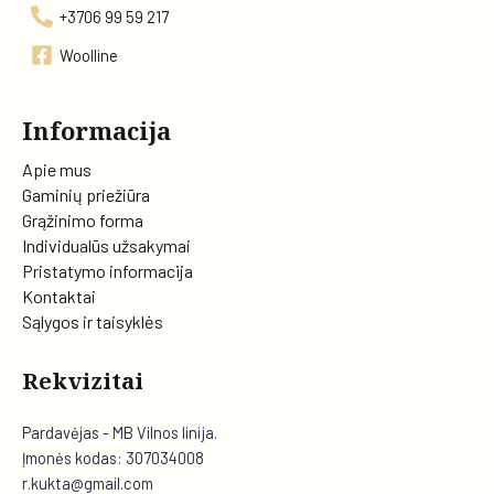
+3706 99 59 217
Woolline
Informacija
Apie mus
Gaminių priežiūra
Grąžinimo forma
Individualūs užsakymai
Pristatymo informacija
Kontaktai
Sąlygos ir taisyklės
Rekvizitai
Pardavėjas - MB Vilnos linija.
Įmonės kodas: 307034008
r.kukta@gmail.com