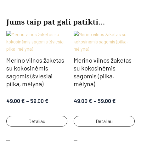
Jums taip pat gali patikti…
Merino vilnos žaketas
Merino vilnos žaketas
su kokosinėmis
su kokosinėmis
sagomis (šviesiai
sagomis (pilka,
pilka, mėlyna)
mėlyna)
49.00
€
–
59.00
€
49.00
€
–
59.00
€
Detaliau
Detaliau