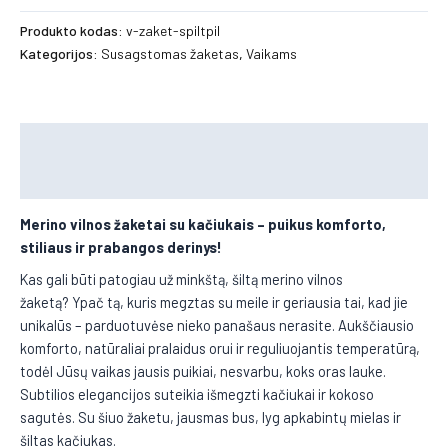
Produkto kodas:
v-zaket-spiltpil
Kategorijos:
Susagstomas žaketas
,
Vaikams
Aprašymas
Papildoma informacija
Merino vilnos žaketai su kačiukais
– puikus komforto,
stiliaus ir prabangos derinys!
Kas gali būti patogiau už minkštą, šiltą merino vilnos
žaketą? Ypač tą, kuris megztas su meile ir geriausia tai, kad jie
unikalūs – parduotuvėse nieko panašaus nerasite. Aukščiausio
komforto, natūraliai pralaidus orui ir reguliuojantis temperatūrą,
todėl Jūsų vaikas jausis puikiai, nesvarbu, koks oras lauke.
Subtilios elegancijos suteikia išmegzti kačiukai ir kokoso
sagutės. Su šiuo žaketu, jausmas bus, lyg apkabintų mielas ir
šiltas kačiukas.