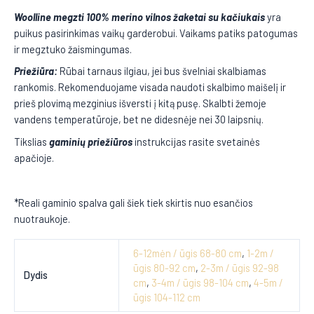
Woolline megzti 100% merino vilnos žaketai su kačiukais
yra
puikus pasirinkimas vaikų garderobui. Vaikams patiks patogumas
ir megztuko žaismingumas.
Priežiūra:
Rūbai tarnaus ilgiau, jei bus švelniai skalbiamas
rankomis. Rekomenduojame visada naudoti skalbimo maišelį ir
prieš plovimą mezginius išversti į kitą pusę. Skalbti žemoje
vandens temperatūroje, bet ne didesnėje nei 30 laipsnių.
Tikslias
gaminių priežiūros
instrukcijas rasite svetainės
apačioje.
*Reali gaminio spalva gali šiek tiek skirtis nuo esančios
nuotraukoje.
6-12mėn / ūgis 68-80 cm
,
1-2m /
ūgis 80-92 cm
,
2-3m / ūgis 92-98
Dydis
cm
,
3-4m / ūgis 98-104 cm
,
4-5m /
ūgis 104-112 cm