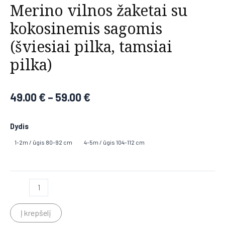
Merino vilnos žaketai su
kokosinemis sagomis
(šviesiai pilka, tamsiai
pilka)
49.00
€
–
59.00
€
Dydis
1-2m / ūgis 80-92 cm
4-5m / ūgis 104-112 cm
Į krepšelį