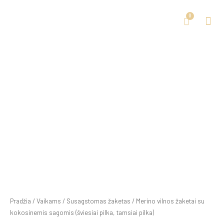
Pradžia
/
Vaikams
/
Susagstomas žaketas
/ Merino vilnos žaketai su
kokosinemis sagomis (šviesiai pilka, tamsiai pilka)