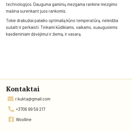
technologijos. Dauguma gaminių mezgama rankine mezgimo
mašina surenkant juos rankomis.
Tokie drabužiai palaiko optimalią kūno temperatūrą, neleidžia
sušalti ir perkaisti. Tinkami kūdikiams, vaikams, suaugusiems
kasdieniniam dėvėjimui ir žiemą, ir vasarą.
Kontaktai
r.kukta@gmail.com
+3706 99 59 217
Woolline