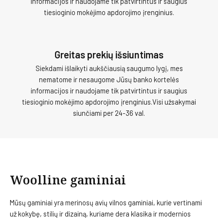
informacijos ir naudojame tik patvirtintus ir saugius
tiesioginio mokėjimo apdorojimo įrenginius.
Greitas prekių išsiuntimas
Siekdami išlaikyti aukščiausią saugumo lygį, mes
nematome ir nesaugome Jūsų banko kortelės
informacijos ir naudojame tik patvirtintus ir saugius
tiesioginio mokėjimo apdorojimo įrenginius.Visi užsakymai
siunčiami per 24-36 val.
Woolline gaminiai
Mūsų gaminiai yra merinosų avių vilnos gaminiai, kurie vertinami
už kokybę, stilių ir dizainą, kuriame dera klasika ir modernios