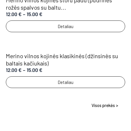
rožės spalvos su baltu...
12.00
€
–
15.00
€
Detaliau
Merino vilnos kojinės klasikinės (džinsinės su
baltais kačiukais)
12.00
€
–
15.00
€
Detaliau
Visos prekės >