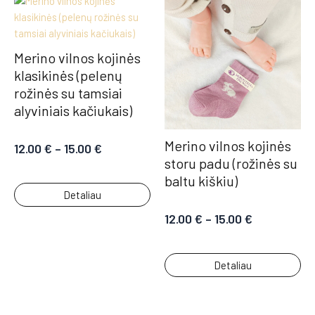
Merino vilnos kojinės
klasikinės (pelenų
rožinės su tamsiai
alyviniais kačiukais)
Merino vilnos kojinės
12.00
€
–
15.00
€
storu padu (rožinės su
baltu kiškiu)
Detaliau
12.00
€
–
15.00
€
Detaliau