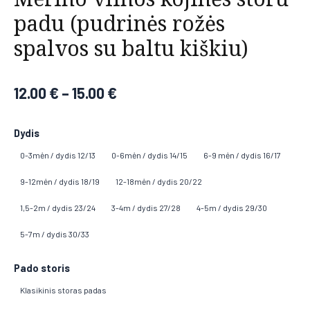
padu (pudrinės rožės
spalvos su baltu kiškiu)
12.00
€
–
15.00
€
Dydis
0-3mėn / dydis 12/13
0-6mėn / dydis 14/15
6-9 mėn / dydis 16/17
9-12mėn / dydis 18/19
12-18mėn / dydis 20/22
1,5-2m / dydis 23/24
3-4m / dydis 27/28
4-5m / dydis 29/30
5-7m / dydis 30/33
Pado storis
Klasikinis storas padas