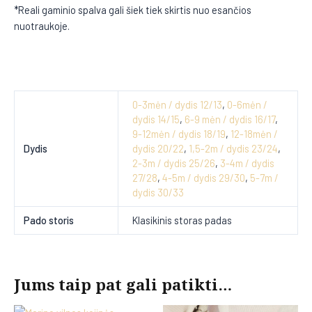
*Reali gaminio spalva gali šiek tiek skirtis nuo esančios
nuotraukoje.
0-3mėn / dydis 12/13
,
0-6mėn /
dydis 14/15
,
6-9 mėn / dydis 16/17
,
9-12mėn / dydis 18/19
,
12-18mėn /
Dydis
dydis 20/22
,
1,5-2m / dydis 23/24
,
2-3m / dydis 25/26
,
3-4m / dydis
27/28
,
4-5m / dydis 29/30
,
5-7m /
dydis 30/33
Pado storis
Klasikinis storas padas
Jums taip pat gali patikti…