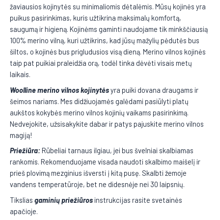
žaviausios kojinytės su minimaliomis dėtalėmis. Mūsų kojinės yra
puikus pasirinkimas, kuris užtikrina maksimalų komfortą,
saugumą ir higieną. Kojinėms gaminti naudojame tik minkščiausią
100% merino vilną, kuri užtikrins, kad jūsų mažylių pėdutės bus
šiltos, o kojinės bus prigludusios visą dieną. Merino vilnos kojinės
taip pat puikiai praleidžia orą, todėl tinka dėvėti visais metų
laikais.
Woolline merino vilnos kojinytės
yra puiki dovana draugams ir
šeimos nariams. Mes didžiuojamės galėdami pasiūlyti platų
aukštos kokybės merino vilnos kojinių vaikams pasirinkimą.
Nedvejokite, užsisakykite dabar ir patys pajuskite merino vilnos
magiją!
Priežiūra:
Rūbeliai tarnaus ilgiau, jei bus švelniai skalbiamas
rankomis. Rekomenduojame visada naudoti skalbimo maišelį ir
prieš plovimą mezginius išversti į kitą pusę. Skalbti žemoje
vandens temperatūroje, bet ne didesnėje nei 30 laipsnių.
Tikslias
gaminių priežiūros
instrukcijas rasite svetainės
apačioje.