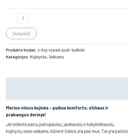
Į krepšelį
Produkto kodas:
v-koj-stpad-pudr-balkisk
Kategorijos:
Kojinytės
,
Vaikams
Aprašymas
Papildoma informacija
Merino vilnos kojinės
– puikus komforto, stiliaus ir
prabangos derinys!
Jei ieškote pačių patogiausių, jaukiausių ir kokybiškiausių
kojinyčių savo vaikams, būtent tokios yra pas mus. Tai yra pačios