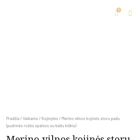
Pradžia
/
Vaikams
/
Kojinytės
/ Merino vilnos kojinės storu padu
(pudrinės rožės spalvos su baltu kiškiu)
Merino vilnos kojinės storu