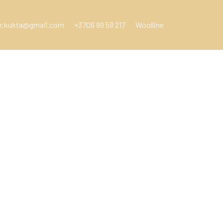
r.kukta@gmail.com
+3706 99 59 217
Woolline