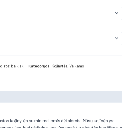
d-roz-balkisk
Kategorijos:
Kojinytės
,
Vaikams
ausios kojinytės su minimaliomis dėtalėmis. Mūsų kojinės yra
no vilną, kuri užtikrins, kad jūsų mažylių pėdutės bus šiltos, o