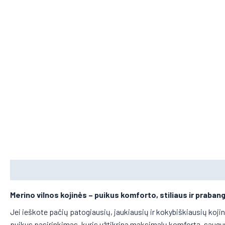
Aprašymas
Papildoma informacija
Merino vilnos kojinės
– puikus komforto, stiliaus ir praban
Jei ieškote pačių patogiausių, jaukiausių ir kokybiškiausių koj
puikus pasirinkimas, kuris užtikrina maksimalų komfortą, saugum