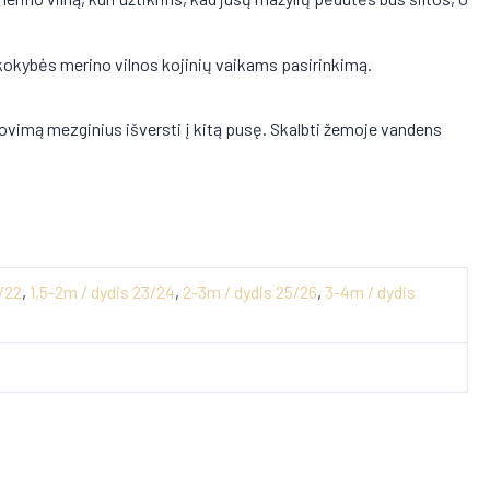
kokybės merino vilnos kojinių vaikams pasirinkimą.
lovimą mezginius išversti į kitą pusę. Skalbti žemoje vandens
/22
,
1,5-2m / dydis 23/24
,
2-3m / dydis 25/26
,
3-4m / dydis