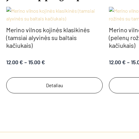
Merino vilnos kojinės klasikinės
Merino viln
(tamsiai alyvinės su baltais
(pelenų rož
kačiukais)
kačiukais)
12.00
€
–
15.00
€
12.00
€
–
15.
Detaliau