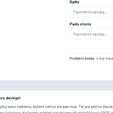
Dydis
Pado storis
Produkto kodas:
v-koj-stpa
gos derinys!
inyčių savo vaikams, būtent tokios yra pas mus. Tai yra pačios žavi
ą ir higieną. Kojinėms gaminti naudojame tik minkščiausią 100% meri