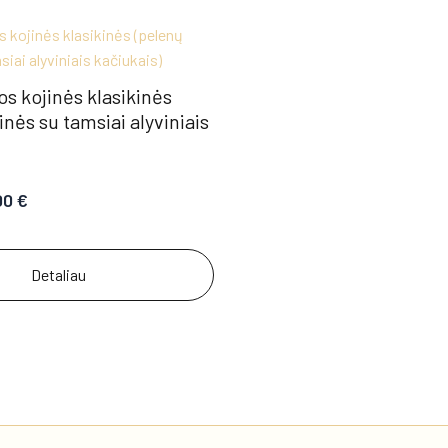
os kojinės klasikinės
inės su tamsiai alyviniais
00
€
Detaliau