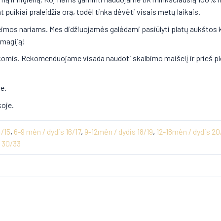
 puikiai praleidžia orą, todėl tinka dėvėti visais metų laikais.
eimos nariams. Mes didžiuojamės galėdami pasiūlyti platų aukštos 
 magiją!
rankomis. Rekomenduojame visada naudoti skalbimo maišelį ir prieš p
e.
koje.
4/15
,
6-9 mėn / dydis 16/17
,
9-12mėn / dydis 18/19
,
12-18mėn / dydis 20
s 30/33