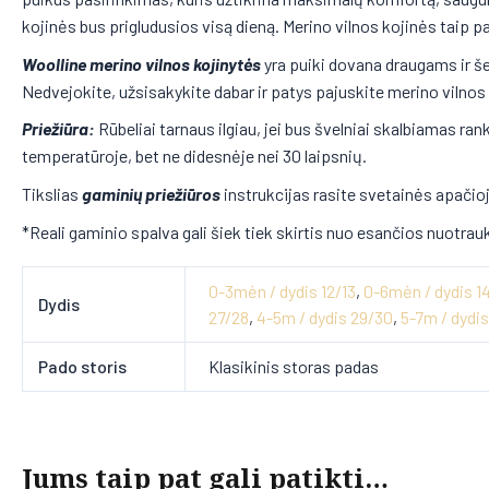
kojinės bus prigludusios visą dieną. Merino vilnos kojinės taip pat
Woolline merino vilnos kojinytės
yra puiki dovana draugams ir š
Nedvejokite, užsisakykite dabar ir patys pajuskite merino vilnos
Priežiūra:
Rūbeliai tarnaus ilgiau, jei bus švelniai skalbiamas 
temperatūroje, bet ne didesnėje nei 30 laipsnių.
Tikslias
gaminių priežiūros
instrukcijas rasite svetainės apačioj
*Reali gaminio spalva gali šiek tiek skirtis nuo esančios nuotrau
0-3mėn / dydis 12/13
,
0-6mėn / dydis 1
Dydis
27/28
,
4-5m / dydis 29/30
,
5-7m / dydi
Pado storis
Klasikinis storas padas
Jums taip pat gali patikti…