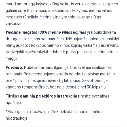
mauti ant nuogų kojyčių. Jūsų vaikutis vertas geriausio, ką mes
galime suteikti su mūsų aukščiausios kokybės, merino vilnos
megztais rūbeliais. Merino vilna yra tobuliausias siūlas
vaikučiams.
Woolline megztos 100% merino vilnos kojinės
yra puiki dovana
draugams ir šeimos nariams. Mes didžiuojamės galėdami pasiūlyti
platų aukštos kokybės merino vilnos kojinių vaikams pasirinkimą.
Nedvejokite, užsisakykite dabar ir patys pajuskite merino vilnos
magiją!
Priežiūra:
Rūbeliai tarnaus ilgiau, jei bus švelniai skalbiamas
rankomis. Rekomenduojame visada naudoti skalbimo maišelį ir
prieš plovimą mezginius išversti į kitą pusę. Skalbti žemoje
vandens temperatūroje, bet ne didesnėje nei 30 laipsnių.
Tikslias
gaminių priežiūros
instrukcijas
rasite svetainės
apačioje.
*Reali gaminio spalva gali šiek tiek skirtis nuo esančios
nuotraukoje.