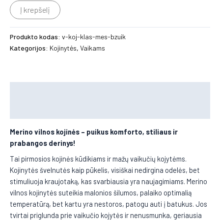
Į krepšelį
Produkto kodas:
v-koj-klas-mes-bzuik
Kategorijos:
Kojinytės
,
Vaikams
Aprašymas
Papildoma informacija
Merino vilnos kojinės
– puikus komforto, stiliaus ir
prabangos derinys!
Tai pirmosios kojinės kūdikiams ir mažų vaikučių kojytėms.
Kojinytės švelnutės kaip pūkelis, visiškai nedirgina odelės, bet
stimuliuoja kraujotaką, kas svarbiausia yra naujagimiams. Merino
vilnos kojinytės suteikia malonios šilumos, palaiko optimalią
temperatūrą, bet kartu yra nestoros, patogu auti į batukus. Jos
tvirtai priglunda prie vaikučio kojytės ir nenusmunka, geriausia