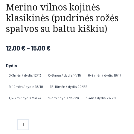
Merino vilnos kojinės
klasikinės (pudrinės rožės
spalvos su baltu kiškiu)
12.00
€
–
15.00
€
Dydis
0-3mėn / dydis 12/13
0-6mėn / dydis 14/15
6-9 mėn / dydis 16/17
9-12mėn / dydis 18/19
12-18mėn / dydis 20/22
1,5-2m / dydis 23/24
2-3m / dydis 25/26
3-4m / dydis 27/28