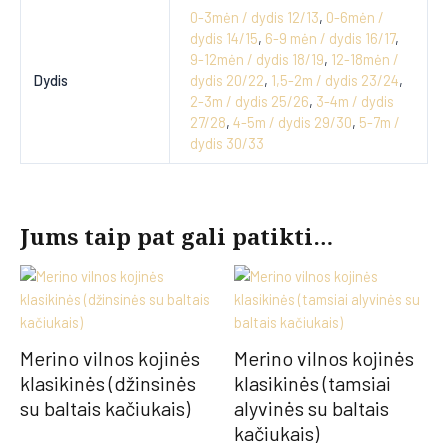
0-3mėn / dydis 12/13
,
0-6mėn /
dydis 14/15
,
6-9 mėn / dydis 16/17
,
9-12mėn / dydis 18/19
,
12-18mėn /
Dydis
dydis 20/22
,
1,5-2m / dydis 23/24
,
2-3m / dydis 25/26
,
3-4m / dydis
27/28
,
4-5m / dydis 29/30
,
5-7m /
dydis 30/33
Jums taip pat gali patikti…
Merino vilnos kojinės
Merino vilnos kojinės
klasikinės (džinsinės
klasikinės (tamsiai
su baltais kačiukais)
alyvinės su baltais
kačiukais)