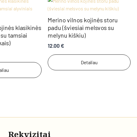
Merino vilnos kojinės storu
ojinės klasikinės
padu (šviesiai melsvos su
 su tamsiai
melynu kiškiu)
kais)
12.00
€
Detaliau
aliau
Rekvizitai