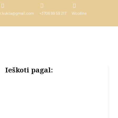
r.kukta@gmail.com
+3706 99 59 217
Woolline
Ieškoti pagal: