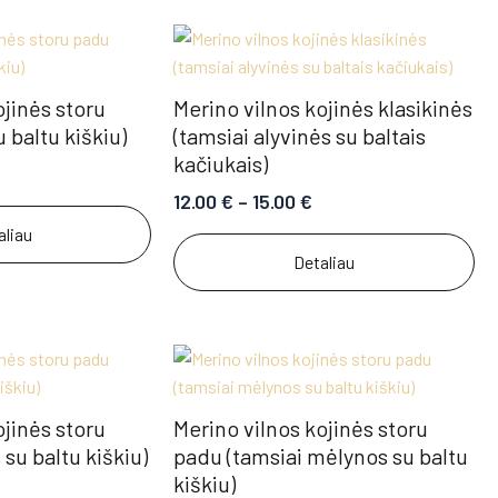
ojinės storu
Merino vilnos kojinės klasikinės
 baltu kiškiu)
(tamsiai alyvinės su baltais
kačiukais)
12.00
€
–
15.00
€
aliau
Detaliau
ojinės storu
Merino vilnos kojinės storu
su baltu kiškiu)
padu (tamsiai mėlynos su baltu
kiškiu)