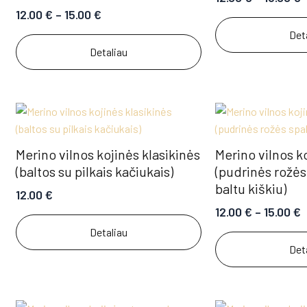
12.00
€
–
15.00
€
Det
Detaliau
Merino vilnos kojinės klasikinės
Merino vilnos k
(baltos su pilkais kačiukais)
(pudrinės rožės
baltu kiškiu)
12.00
€
12.00
€
–
15.00
€
Detaliau
Det