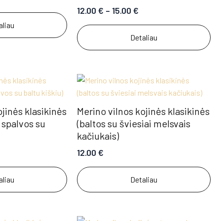
12.00
€
–
15.00
€
aliau
Detaliau
ojinės klasikinės
Merino vilnos kojinės klasikinės
 spalvos su
(baltos su šviesiai melsvais
kačiukais)
12.00
€
aliau
Detaliau