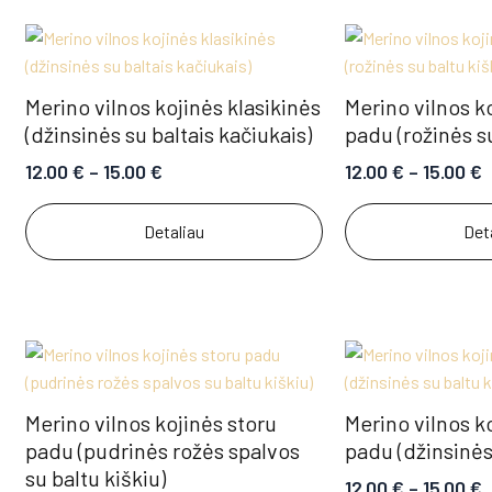
Merino vilnos kojinės klasikinės
Merino vilnos k
(džinsinės su baltais kačiukais)
padu (rožinės su
12.00
€
–
15.00
€
12.00
€
–
15.00
€
Detaliau
Det
Merino vilnos kojinės storu
Merino vilnos k
padu (pudrinės rožės spalvos
padu (džinsinės 
su baltu kiškiu)
12.00
€
–
15.00
€