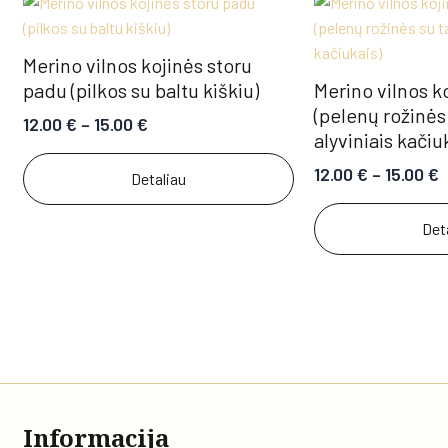
Merino vilnos kojinės storu
padu (pilkos su baltu kiškiu)
Merino vilnos k
(pelenų rožinės
12.00
€
–
15.00
€
alyviniais kačiu
12.00
€
–
15.00
€
Detaliau
Det
Informacija