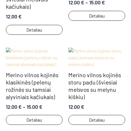
12.00
€
–
15.00
€
kačiukais)
Detaliau
12.00
€
Detaliau
Merino vilnos kojinės
Merino vilnos kojinės
klasikinės (pelenų
storu padu (šviesiai
rožinės su tamsiai
melsvos su melynu
alyviniais kačiukais)
kiškiu)
12.00
€
–
15.00
€
12.00
€
Detaliau
Detaliau