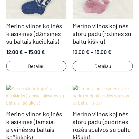
Merino vilnos kojinės
Merino vilnos kojinės
klasikinės (džinsinės
storu padu (rožinės su
su baltais kačiukais)
baltu kiškiu)
12.00
€
–
15.00
€
12.00
€
–
15.00
€
Detaliau
Detaliau
Merino vilnos kojinės
Merino vilnos kojinės
klasikinės (tamsiai
storu padu (pudrinės
alyvinės su baltais
rožės spalvos su baltu
kačiukais)
kiškiu)