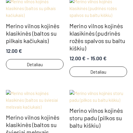
Merino vilnos kojinės
Merino vilnos kojinės
klasikinės (baltos su
klasikinės (pudrinės
pilkais kačiukais)
rožės spalvos su baltu
kiškiu)
12.00
€
12.00
€
–
15.00
€
Detaliau
Detaliau
Merino vilnos kojinės
Merino vilnos kojinės
storu padu (pilkos su
klasikinės (baltos su
baltu kiškiu)
šviesiai melsvais