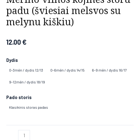
padu (šviesiai melsvos su
melynu kiškiu)
12.00
€
Dydis
0-3mėn / dydis 12/13
0-6mėn / dydis 14/15
6-9 mėn / dydis 16/17
9-12mėn / dydis 18/19
Pado storis
Klasikinis storas padas