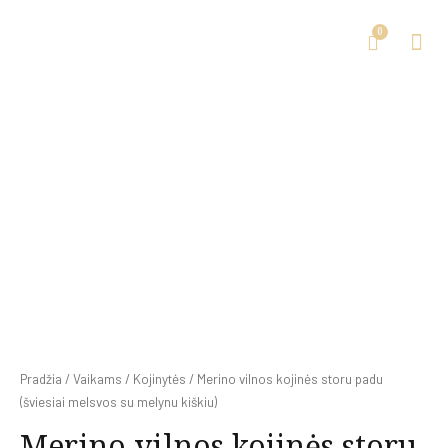
Pradžia
/
Vaikams
/
Kojinytės
/ Merino vilnos kojinės storu padu
(šviesiai melsvos su melynu kiškiu)
Merino vilnos kojinės storu