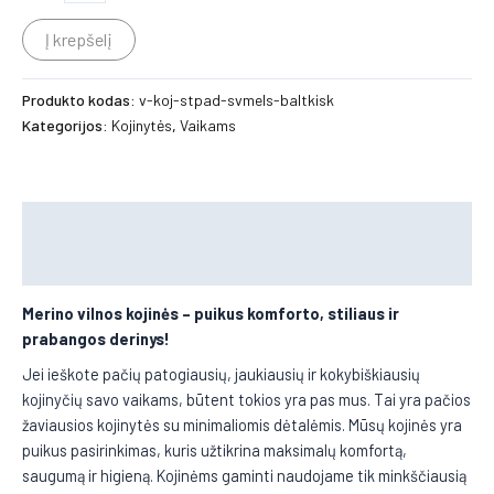
Į krepšelį
Produkto kodas:
v-koj-stpad-svmels-baltkisk
Kategorijos:
Kojinytės
,
Vaikams
Aprašymas
Papildoma informacija
Merino vilnos kojinės
– puikus komforto, stiliaus ir
prabangos derinys!
Jei ieškote pačių patogiausių, jaukiausių ir kokybiškiausių
kojinyčių savo vaikams, būtent tokios yra pas mus. Tai yra pačios
žaviausios kojinytės su minimaliomis dėtalėmis. Mūsų kojinės yra
puikus pasirinkimas, kuris užtikrina maksimalų komfortą,
saugumą ir higieną. Kojinėms gaminti naudojame tik minkščiausią