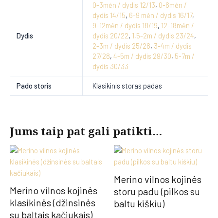
0-3mėn / dydis 12/13
,
0-6mėn /
dydis 14/15
,
6-9 mėn / dydis 16/17
,
9-12mėn / dydis 18/19
,
12-18mėn /
Dydis
dydis 20/22
,
1,5-2m / dydis 23/24
,
2-3m / dydis 25/26
,
3-4m / dydis
27/28
,
4-5m / dydis 29/30
,
5-7m /
dydis 30/33
Pado storis
Klasikinis storas padas
Jums taip pat gali patikti…
Merino vilnos kojinės
Merino vilnos kojinės
storu padu (pilkos su
klasikinės (džinsinės
baltu kiškiu)
su baltais kačiukais)